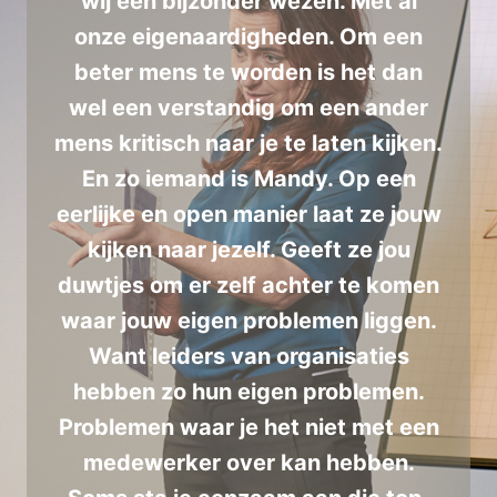
wij een bijzonder wezen. Met al
onze eigenaardigheden. Om een
beter mens te worden is het dan
wel een verstandig om een ander
mens kritisch naar je te laten kijken.
En zo iemand is Mandy. Op een
eerlijke en open manier laat ze jouw
kijken naar jezelf. Geeft ze jou
duwtjes om er zelf achter te komen
waar jouw eigen problemen liggen.
Want leiders van organisaties
hebben zo hun eigen problemen.
Problemen waar je het niet met een
medewerker over kan hebben.