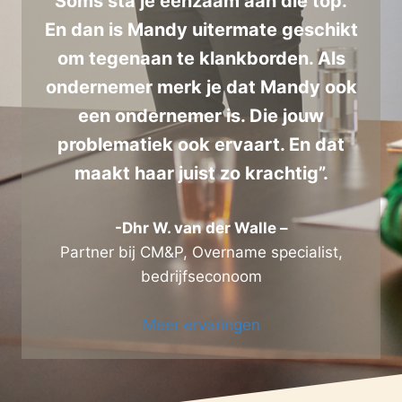
Soms sta je eenzaam aan die top.
En dan is Mandy uitermate geschikt
om tegenaan te klankborden. Als
ondernemer merk je dat Mandy ook
een ondernemer is. Die jouw
problematiek ook ervaart. En dat
maakt haar juist zo krachtig”.
-Dhr W. van der Walle –
Partner bij CM&P, Overname specialist,
bedrijfseconoom
Meer ervaringen